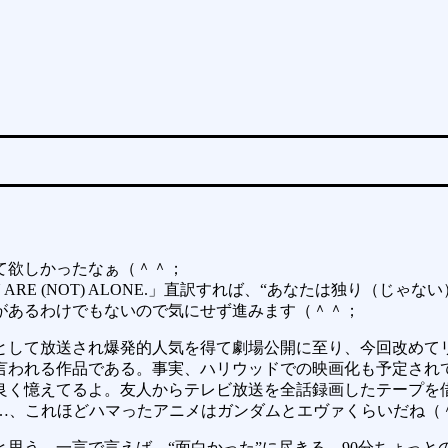
て欲しかったなぁ（＾＾；
YOU ARE (NOT) ALONE.」直訳すれば、“あなたは独り
があるわけでもないので気にせず進みます（＾＾；
組として放送され爆発的人気を得て劇場公開に至り、今回改めて
言われる作品である。事実、ハリウッドでの映画化も予定され
良く憶えてるよ。友人からテレビ放送を全話録画したテープを借
でと…、これほどハマったアニメはガンダムとエヴァくらいだね（
思う。一言で言えば、“面白かった”に尽きる。90分ちょっ