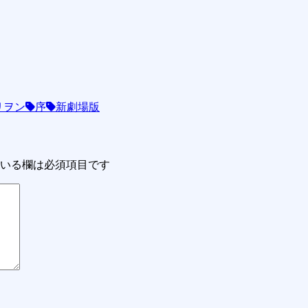
リヲン
序
新劇場版
いる欄は必須項目です