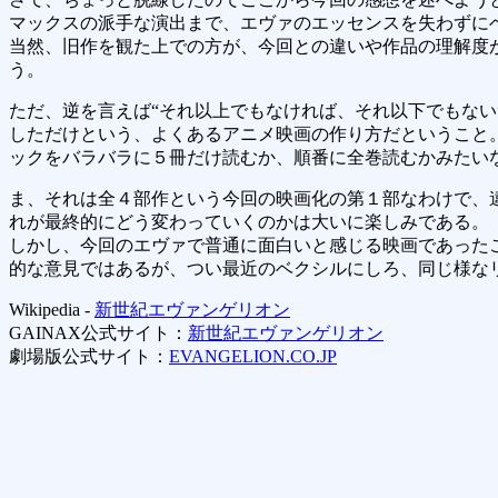
マックスの派手な演出まで、エヴァのエッセンスを失わずに
当然、旧作を観た上での方が、今回との違いや作品の理解度
う。
ただ、逆を言えば“それ以上でもなければ、それ以下でもない
しただけという、よくあるアニメ映画の作り方だということ
ックをバラバラに５冊だけ読むか、順番に全巻読むかみたい
ま、それは全４部作という今回の映画化の第１部なわけで、
れが最終的にどう変わっていくのかは大いに楽しみである。
しかし、今回のエヴァで普通に面白いと感じる映画であった
的な意見ではあるが、つい最近のベクシルにしろ、同じ様な
Wikipedia -
新世紀エヴァンゲリオン
GAINAX公式サイト：
新世紀エヴァンゲリオン
劇場版公式サイト：
EVANGELION.CO.JP