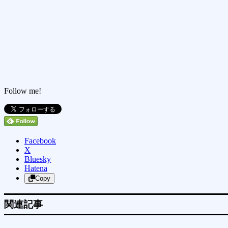
Follow me!
Facebook
X
Bluesky
Hatena
Copy
関連記事