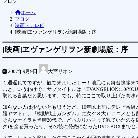
ブログ
ホーム
ブログ
映画・テレビ
[映画]ヱヴァンゲリヲン新劇場版：序
[映画]ヱヴァンゲリヲン新劇場版：序
2007年9月9日
大宮リオン
１週遅れてですが、観て来ましたよー！地元にも舞台挨拶来
…と、いうわけで、サブタイトルは「EVANGELION:1.0/
取れる言葉だと思います。でも、特にここで取り上げた意味
知らない人は少ないとも思うけど、10年以上前にテレビ番
艦ヤマト』、『機動戦士ガンダム』に次ぐ３大）アニメとも
そんなオイラも当時20代で、どっぷりハマって観ていたのを
ク)を全巻買ったり、その後に発売になったDVD-BOXま
さて、ちょっと脱線したのでここから今回の感想を述べようと