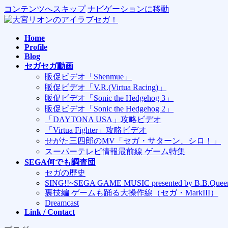
コンテンツへスキップ
ナビゲーションに移動
Home
Profile
Blog
セガセガ動画
販促ビデオ「Shenmue」
販促ビデオ「V.R.(Virtua Racing)」
販促ビデオ「Sonic the Hedgehog 3」
販促ビデオ「Sonic the Hedgehog 2」
「DAYTONA USA」攻略ビデオ
「Virtua Fighter」攻略ビデオ
せがた三四郎のMV「セガ・サターン、シロ！」
スーパーテレビ情報最前線 ゲーム特集
SEGA何でも調査団
セガの歴史
SING!!~SEGA GAME MUSIC presented by B.B.Quee
裏技編 ゲームも踊る大操作線（セガ・MarkIII）
Dreamcast
Link / Contact