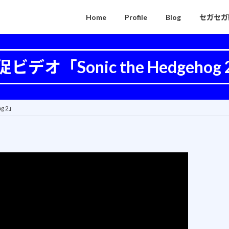
Home
Profile
Blog
セガセガ
ビデオ「Sonic the Hedgehog
g 2」