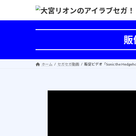
コ
ナ
ン
ビ
テ
ゲ
ン
ー
ツ
シ
販促
へ
ョ
ス
ン
キ
に
ッ
移
ホーム
セガセガ動画
販促ビデオ「Sonic the Hedgeho
プ
動