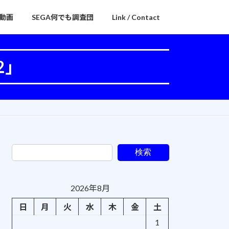
動画
SEGA何でも調査団
Link / Contact
 2」
検索
2026年8月
日
月
火
水
木
金
土
1