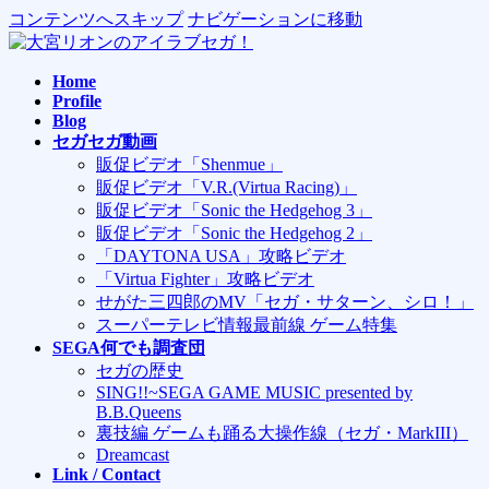
コンテンツへスキップ
ナビゲーションに移動
Home
Profile
Blog
セガセガ動画
販促ビデオ「Shenmue」
販促ビデオ「V.R.(Virtua Racing)」
販促ビデオ「Sonic the Hedgehog 3」
販促ビデオ「Sonic the Hedgehog 2」
「DAYTONA USA」攻略ビデオ
「Virtua Fighter」攻略ビデオ
せがた三四郎のMV「セガ・サターン、シロ！」
スーパーテレビ情報最前線 ゲーム特集
SEGA何でも調査団
セガの歴史
SING!!~SEGA GAME MUSIC presented by
B.B.Queens
裏技編 ゲームも踊る大操作線（セガ・MarkIII）
Dreamcast
Link / Contact