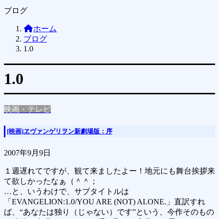
ブログ
ホーム
ブログ
1.0
1.0
映画・テレビ
[映画]ヱヴァンゲリヲン新劇場版：序
2007年9月9日
１週遅れてですが、観て来ましたよー！地元にも舞台挨拶来
て欲しかったなぁ（＾＾；
…と、いうわけで、サブタイトルは
「EVANGELION:1.0/YOU ARE (NOT) ALONE.」直訳すれ
ば、“あなたは独り（じゃない）です”という、今作そのもの