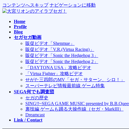
コンテンツへスキップ
ナビゲーションに移動
Home
Profile
Blog
セガセガ動画
販促ビデオ「Shenmue」
販促ビデオ「V.R.(Virtua Racing)」
販促ビデオ「Sonic the Hedgehog 3」
販促ビデオ「Sonic the Hedgehog 2」
「DAYTONA USA」攻略ビデオ
「Virtua Fighter」攻略ビデオ
せがた三四郎のMV「セガ・サターン、シロ！」
スーパーテレビ情報最前線 ゲーム特集
SEGA何でも調査団
セガの歴史
SING!!~SEGA GAME MUSIC presented by B.B.Quee
裏技編 ゲームも踊る大操作線（セガ・MarkIII）
Dreamcast
Link / Contact