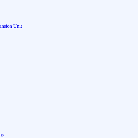
ansion Unit
ns