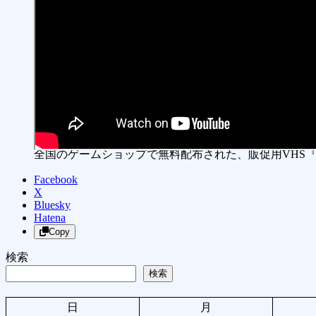
全国のゲームショップで無料配布された、販促用VHS『
Facebook
X
Bluesky
Hatena
Copy
検索
検索
日
月