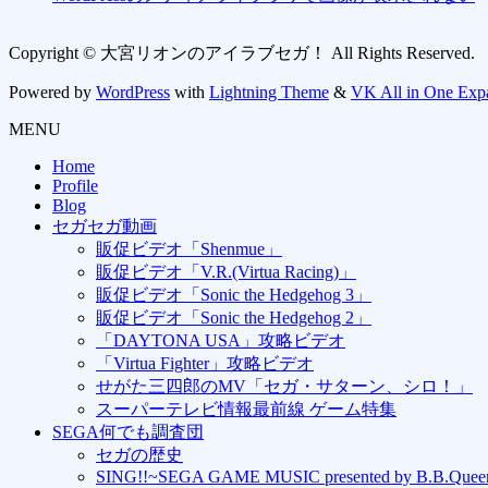
Copyright © 大宮リオンのアイラブセガ！ All Rights Reserved.
Powered by
WordPress
with
Lightning Theme
&
VK All in One Exp
MENU
Home
Profile
Blog
セガセガ動画
販促ビデオ「Shenmue」
販促ビデオ「V.R.(Virtua Racing)」
販促ビデオ「Sonic the Hedgehog 3」
販促ビデオ「Sonic the Hedgehog 2」
「DAYTONA USA」攻略ビデオ
「Virtua Fighter」攻略ビデオ
せがた三四郎のMV「セガ・サターン、シロ！」
スーパーテレビ情報最前線 ゲーム特集
SEGA何でも調査団
セガの歴史
SING!!~SEGA GAME MUSIC presented by B.B.Quee