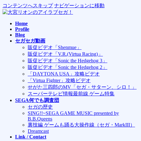
コンテンツへスキップ
ナビゲーションに移動
Home
Profile
Blog
セガセガ動画
販促ビデオ「Shenmue」
販促ビデオ「V.R.(Virtua Racing)」
販促ビデオ「Sonic the Hedgehog 3」
販促ビデオ「Sonic the Hedgehog 2」
「DAYTONA USA」攻略ビデオ
「Virtua Fighter」攻略ビデオ
せがた三四郎のMV「セガ・サターン、シロ！」
スーパーテレビ情報最前線 ゲーム特集
SEGA何でも調査団
セガの歴史
SING!!~SEGA GAME MUSIC presented by
B.B.Queens
裏技編 ゲームも踊る大操作線（セガ・MarkIII）
Dreamcast
Link / Contact