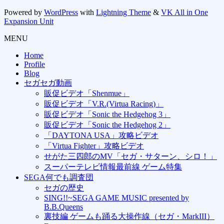
Powered by
WordPress
with
Lightning Theme
&
VK All in One
Expansion Unit
MENU
Home
Profile
Blog
セガセガ動画
販促ビデオ「Shenmue」
販促ビデオ「V.R.(Virtua Racing)」
販促ビデオ「Sonic the Hedgehog 3」
販促ビデオ「Sonic the Hedgehog 2」
「DAYTONA USA」攻略ビデオ
「Virtua Fighter」攻略ビデオ
せがた三四郎のMV「セガ・サターン、シロ！」
スーパーテレビ情報最前線 ゲーム特集
SEGA何でも調査団
セガの歴史
SING!!~SEGA GAME MUSIC presented by
B.B.Queens
裏技編 ゲームも踊る大操作線（セガ・MarkIII）