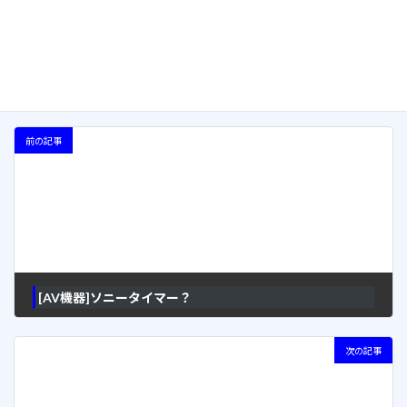
次回のコメントで使用するためブラウザーに自分の名前、メー
ルアドレス、サイトを保存する。
前の記事
[AV機器]ソニータイマー？
2009年6月20日
次の記事