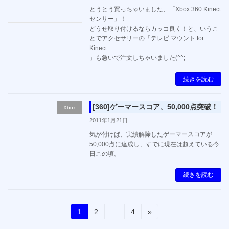
とうとう買っちゃいました、「Xbox 360 Kinect
センサー」！
どうせ取り付けるならカッコ良く！と、いうこ
とでアクセサリーの「テレビ マウント for
Kinect
」も急いで注文しちゃいました(^^;
続きを読む
[360]ゲーマースコア、50,000点突破！
Xbox
2011年1月21日
気が付けば、実績解除したゲーマースコアが
50,000点に達成し、すでに現在は超えている今
日この頃。
続きを読む
投
固
固
固
1
2
…
4
»
定
定
定