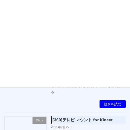
表された。
しかし、気になる価格の発表がないこともあ
り、詳しい内容は改めて発表の場を設けるとあ
る。
続きを読む
[360]今が買い時のXbox 360
Xbox
2012年10月3日
来る10月4日から販売されるXbox360に、ゲー
ムソフト2本が付属されたお買い得モデルであ
る「Xbox 360® 250GB バリューパック」なる
ものが発売される。
これの何が注目かと言うと、ズバリ価格であ
る！
続きを読む
[360]テレビ マウント for Kinect
Xbox
2011年7月22日