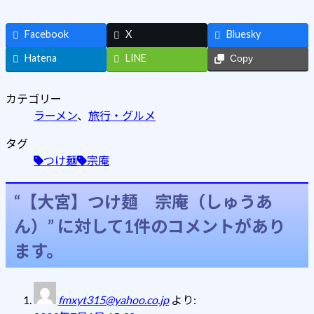
Facebook
X
Bluesky
Hatena
LINE
Copy
カテゴリー
ラーメン
、
旅行・グルメ
タグ
つけ麺
宗庵
“
【大宮】つけ麺 宗庵（しゅうあ
ん）
” に対して1件のコメントがあり
ます。
fmxyt315@yahoo.co.jp
より: