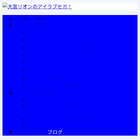
コ
ナ
ン
ビ
Home
Profile
Blog
テ
ゲ
セガセガ動画
ン
ー
販促ビデオ「Shenmue」
ツ
シ
販促ビデオ「V.R.(Virtua Racing)」
へ
ョ
販促ビデオ「Sonic the Hedgehog 3」
ス
ン
販促ビデオ「Sonic the Hedgehog 2」
キ
に
「DAYTONA USA」攻略ビデオ
ッ
移
「Virtua Fighter」攻略ビデオ
プ
動
せがた三四郎のMV「セガ・サターン、シロ！」
スーパーテレビ情報最前線 ゲーム特集
SEGA何でも調査団
セガの歴史
SING!!~SEGA GAME MUSIC presented by
B.B.Queens
裏技編 ゲームも踊る大操作線（セガ・MarkIII）
Dreamcast
Link / Contact
ブログ