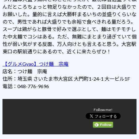
んだところちょっと物足りなかったので、２回目は大盛りで
お願いした。量的に言えば大勝軒まるいちの並盛りくらいな
ので、男性であれば大盛りでも余裕で食べきれる量だろう。
スープは鶏がらと豚骨で好みで選ぶとして、麺はモチモチし
た中太麺でコシはある。ただ、無難にまとまり過ぎていて個
性が弱い気がする反面、万人向けとも言えると思う。大宮駅
東口の駅前通りにあるので、近くに来たらぜひ！
【グルメGyao】つけ麺 宗庵
店名：つけ麺 宗庵
住所：埼玉県 さいたま市大宮区 大門町1-24-1 大一ビル1F
電話：048-776-9696
Follow me!