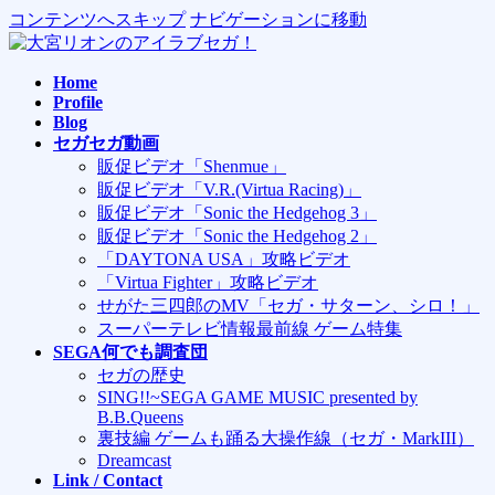
コンテンツへスキップ
ナビゲーションに移動
Home
Profile
Blog
セガセガ動画
販促ビデオ「Shenmue」
販促ビデオ「V.R.(Virtua Racing)」
販促ビデオ「Sonic the Hedgehog 3」
販促ビデオ「Sonic the Hedgehog 2」
「DAYTONA USA」攻略ビデオ
「Virtua Fighter」攻略ビデオ
せがた三四郎のMV「セガ・サターン、シロ！」
スーパーテレビ情報最前線 ゲーム特集
SEGA何でも調査団
セガの歴史
SING!!~SEGA GAME MUSIC presented by
B.B.Queens
裏技編 ゲームも踊る大操作線（セガ・MarkIII）
Dreamcast
Link / Contact