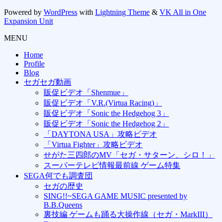
Powered by
WordPress
with
Lightning Theme
&
VK All in One
Expansion Unit
MENU
Home
Profile
Blog
セガセガ動画
販促ビデオ「Shenmue」
販促ビデオ「V.R.(Virtua Racing)」
販促ビデオ「Sonic the Hedgehog 3」
販促ビデオ「Sonic the Hedgehog 2」
「DAYTONA USA」攻略ビデオ
「Virtua Fighter」攻略ビデオ
せがた三四郎のMV「セガ・サターン、シロ！」
スーパーテレビ情報最前線 ゲーム特集
SEGA何でも調査団
セガの歴史
SING!!~SEGA GAME MUSIC presented by
B.B.Queens
裏技編 ゲームも踊る大操作線（セガ・MarkIII）