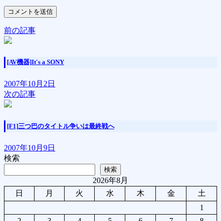
前の記事
[AV機器]It's a SONY
2007年10月2日
次の記事
[F1]三つ巴のタイトル争いは最終戦へ
2007年10月9日
検索
検索
2026年8月
日
月
火
水
木
金
土
1
2
3
4
5
6
7
8