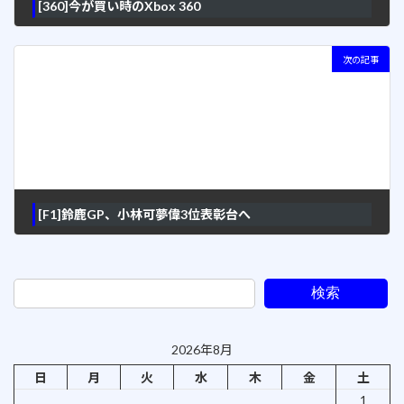
[360]今が買い時のXbox 360
2012年10月3日
次の記事
[F1]鈴鹿GP、小林可夢偉3位表彰台へ
2012年10月7日
検索
2026年8月
日
月
火
水
木
金
土
1