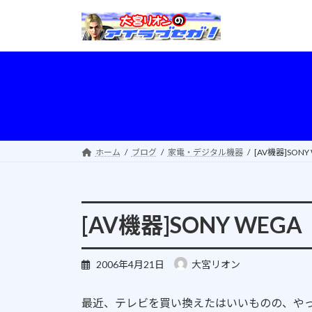
コ
ナ
ン
ビ
テ
ゲ
ン
ー
ツ
シ
へ
ョ
ス
ン
キ
に
ッ
移
ホーム
ブログ
家電・デジタル機器
[AV機器]SON
プ
動
[AV機器]SONY WEG
2006年4月21日
大宮リオン
最近、テレビを買い換えたはいいものの、や