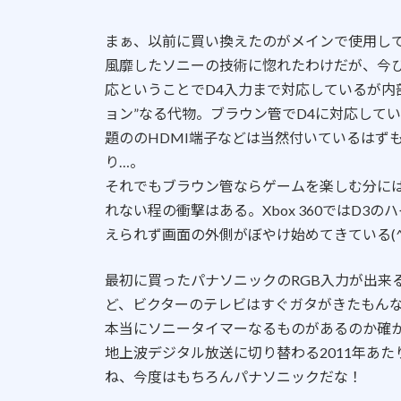
まぁ、以前に買い換えたのがメインで使用し
風靡したソニーの技術に惚れたわけだが、今
応ということでD4入力まで対応しているが内
ョン”なる代物。ブラウン管でD4に対応して
題ののHDMI端子などは当然付いているはず
り…。
それでもブラウン管ならゲームを楽しむ分には
れない程の衝撃はある。Xbox 360ではD
えられず画面の外側がぼやけ始めてきている(^
最初に買ったパナソニックのRGB入力が出来
ど、ビクターのテレビはすぐガタがきたもん
本当にソニータイマーなるものがあるのか確
地上波デジタル放送に切り替わる2011年あ
ね、今度はもちろんパナソニックだな！