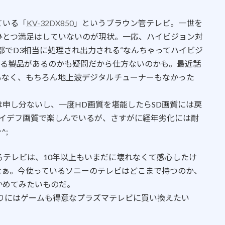
ている「
KV-32DX850
」というブラウン管テレビ。一世を
ひとつ満足はしていないのが現状。一応、ハイビジョン対
部でD3相当に処理され出力される“なんちゃってハイビジ
いる製品があるのかも疑問だから仕方ないのかも。最近話
もなく、もちろん地上波デジタルチューナーもなかった
申し分ないし、一度HD画質を堪能したらSD画質には戻
3のハイデフ画質で楽しんでいるが、さすがに経年劣化には耐
^;
るテレビは、10年以上もいまだに壊れなくて感心したけ
なぁ。今使っているソニーのテレビはどこまで持つのか、
かめてみたいものだ。
たりにはゲームも得意なプラズマテレビに買い換えたい