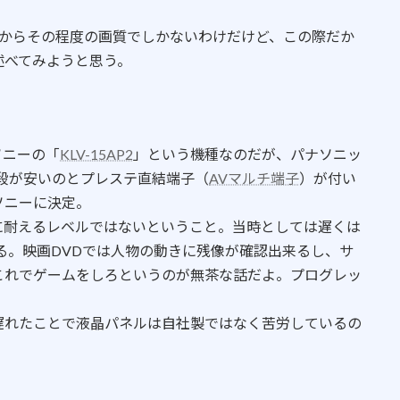
だからその程度の画質でしかないわけだけど、この際だか
述べてみようと思う。
ソニーの「
KLV-15AP2
」という機種なのだが、パナソニッ
段が安いのとプレステ直結端子（
AVマルチ端子
）が付い
ソニーに決定。
に耐えるレベルではないということ。当時としては遅くは
える。映画DVDでは人物の動きに残像が確認出来るし、サ
これでゲームをしろというのが無茶な話だよ。プログレッ
遅れたことで液晶パネルは自社製ではなく苦労しているの