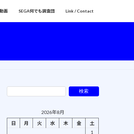
動画
SEGA何でも調査団
Link / Contact
検索
2026年8月
日
月
火
水
木
金
土
1