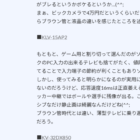
がブレるというかボケるというか…(^^;
まぁ、ビックカメラで4万円だというくらい
らブラウン管と液晶の違いを感じたところを
■
KLV-15AP2
もともと、ゲーム用と割り切って選んだのが
クのPC入力の出来るテレビも捨てがたく、値
てることで入力端子の節約が利くこともあり
しかし、使ってみると明らかになるのが実用
ないのだろうけど、応答速度16msは正直萎
ッカー中継ではボールや選手に残像が出る。
シブなだけ静止画は綺麗なんだけどね(^^;
ブラウン管時代とは違い、薄型テレビに乗り
だろう。
■
KV-32DX850