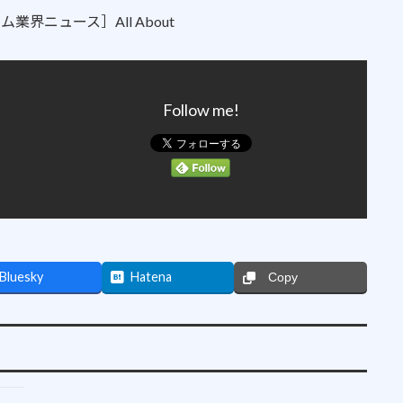
ム業界ニュース］All About
Follow me!
Bluesky
Hatena
Copy