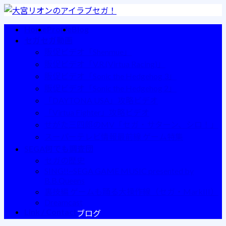
コ
ナ
ン
ビ
Home
Profile
Blog
テ
ゲ
セガセガ動画
ン
ー
販促ビデオ「Shenmue」
ツ
シ
販促ビデオ「V.R.(Virtua Racing)」
へ
ョ
販促ビデオ「Sonic the Hedgehog 3」
ス
ン
販促ビデオ「Sonic the Hedgehog 2」
キ
に
「DAYTONA USA」攻略ビデオ
ッ
移
「Virtua Fighter」攻略ビデオ
プ
動
せがた三四郎のMV「セガ・サターン、シロ！」
スーパーテレビ情報最前線 ゲーム特集
SEGA何でも調査団
セガの歴史
SING!!~SEGA GAME MUSIC presented by
B.B.Queens
裏技編 ゲームも踊る大操作線（セガ・MarkIII）
Dreamcast
Link / Contact
ブログ