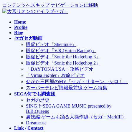
コンテンツへスキップ
ナビゲーションに移動
Home
Profile
Blog
セガセガ動画
販促ビデオ「Shenmue」
販促ビデオ「V.R.(Virtua Racing)」
販促ビデオ「Sonic the Hedgehog 3」
販促ビデオ「Sonic the Hedgehog 2」
「DAYTONA USA」攻略ビデオ
「Virtua Fighter」攻略ビデオ
せがた三四郎のMV「セガ・サターン、シロ！」
スーパーテレビ情報最前線 ゲーム特集
SEGA何でも調査団
セガの歴史
SING!!~SEGA GAME MUSIC presented by
B.B.Queens
裏技編 ゲームも踊る大操作線（セガ・MarkIII）
Dreamcast
Link / Contact