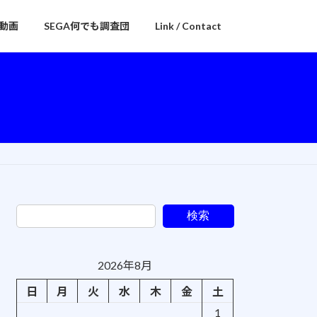
動画
SEGA何でも調査団
Link / Contact
検索
2026年8月
日
月
火
水
木
金
土
1