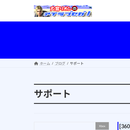
コ
ナ
ン
ビ
テ
ゲ
ン
ー
ツ
シ
へ
ョ
ス
ン
キ
に
ッ
移
ホーム
ブログ
サポート
プ
動
サポート
[36
Xbox