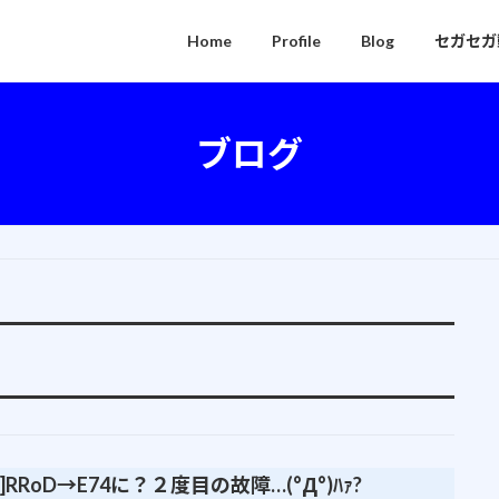
Home
Profile
Blog
セガセガ
ブログ
0]RRoD→E74に？２度目の故障…(°Д°)ﾊｧ?