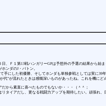
日、Ｆ１第13戦ハンガリーGPは予想外の予選の結果から始
がホンダのJ・バトン。
して手にした初優勝、そしてホンダも単独参戦としては実に39
君が代”が流れたときは感慨深いものがあったね。これを機にど
アだから素直に喜べたものでもないか・・・（＾＾；
はリタイアだし、更なる戦闘力アップを期待したい。頑張れ、日本