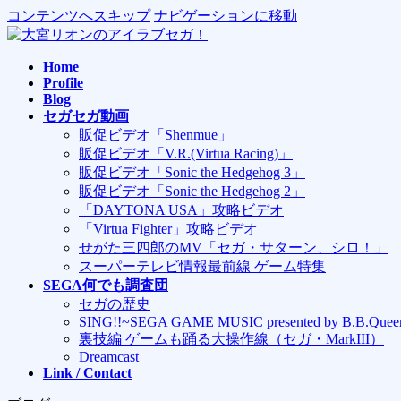
コンテンツへスキップ
ナビゲーションに移動
Home
Profile
Blog
セガセガ動画
販促ビデオ「Shenmue」
販促ビデオ「V.R.(Virtua Racing)」
販促ビデオ「Sonic the Hedgehog 3」
販促ビデオ「Sonic the Hedgehog 2」
「DAYTONA USA」攻略ビデオ
「Virtua Fighter」攻略ビデオ
せがた三四郎のMV「セガ・サターン、シロ！」
スーパーテレビ情報最前線 ゲーム特集
SEGA何でも調査団
セガの歴史
SING!!~SEGA GAME MUSIC presented by B.B.Quee
裏技編 ゲームも踊る大操作線（セガ・MarkIII）
Dreamcast
Link / Contact