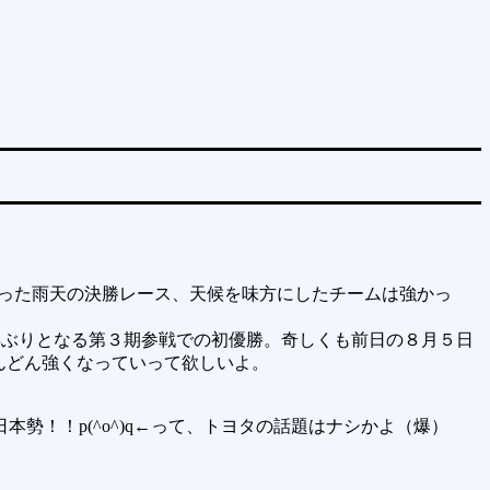
まった雨天の決勝レース、天候を味方にしたチームは強かっ
年ぶりとなる第３期参戦での初優勝。奇しくも前日の８月５日
んどん強くなっていって欲しいよ。
勢！！p(^o^)q←って、トヨタの話題はナシかよ（爆）