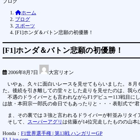
ブログ
ホーム
ブログ
スポーツ
[F1]ホンダ＆バトン悲願の初優勝！
[F1]ホンダ＆バトン悲願の初優勝！
2006年8月7日
大宮リオン
いやぁ、久々に面白いレースを見せてもらいました。８月６
た。後続を引き離しての堂々とした走りを見せたのは、我ら
不遇のドライバーとも言われながらF1デビュー113戦目に
は故・本田宗一郎氏の命日でもあったりと・・・表彰式で“
ま、その裏では３強と言われるドライバーが軒並みリタイ
そして、
スーパーアグリ
は佐藤が14位完走したものの山本
Honda：
F1世界選手権 | 第13戦 ハンガリーGP
F1-Live.com