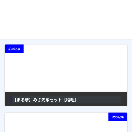
次回のコメントで使用するためブラウザーに自分の名前、メー
ルアドレス、サイトを保存する。
前の記事
【まる彦】みさ先輩セット【稲毛】
2017年6月17日
次の記事