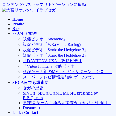
コンテンツへスキップ
ナビゲーションに移動
Home
Profile
Blog
セガセガ動画
販促ビデオ「Shenmue」
販促ビデオ「V.R.(Virtua Racing)」
販促ビデオ「Sonic the Hedgehog 3」
販促ビデオ「Sonic the Hedgehog 2」
「DAYTONA USA」攻略ビデオ
「Virtua Fighter」攻略ビデオ
せがた三四郎のMV「セガ・サターン、シロ！」
スーパーテレビ情報最前線 ゲーム特集
SEGA何でも調査団
セガの歴史
SING!!~SEGA GAME MUSIC presented by
B.B.Queens
裏技編 ゲームも踊る大操作線（セガ・MarkIII）
Dreamcast
Link / Contact