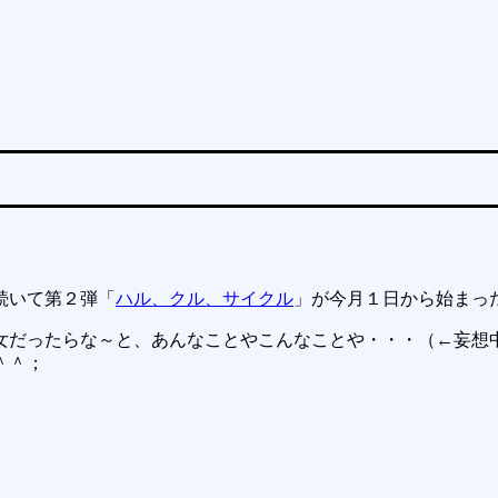
続いて第２弾「
ハル、クル、サイクル
」が今月１日から始まっ
だったらな～と、あんなことやこんなことや・・・（←妄想中
＾＾；