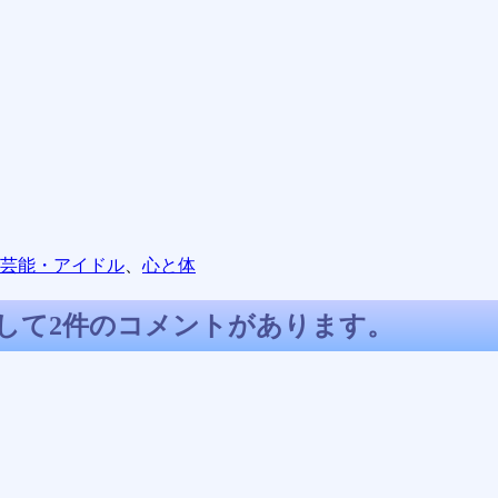
芸能・アイドル
、
心と体
対して2件のコメントがあります。