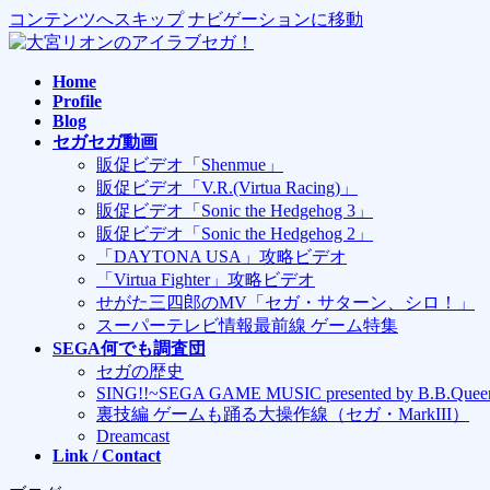
コンテンツへスキップ
ナビゲーションに移動
Home
Profile
Blog
セガセガ動画
販促ビデオ「Shenmue」
販促ビデオ「V.R.(Virtua Racing)」
販促ビデオ「Sonic the Hedgehog 3」
販促ビデオ「Sonic the Hedgehog 2」
「DAYTONA USA」攻略ビデオ
「Virtua Fighter」攻略ビデオ
せがた三四郎のMV「セガ・サターン、シロ！」
スーパーテレビ情報最前線 ゲーム特集
SEGA何でも調査団
セガの歴史
SING!!~SEGA GAME MUSIC presented by B.B.Quee
裏技編 ゲームも踊る大操作線（セガ・MarkIII）
Dreamcast
Link / Contact