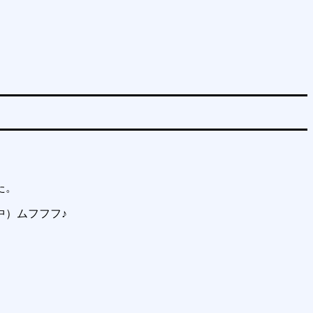
た。
）ムフフフ♪