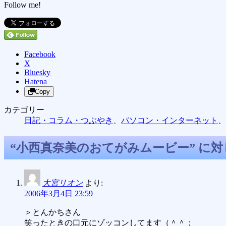
Follow me!
Facebook
X
Bluesky
Hatena
Copy
カテゴリー
日記・コラム・つぶやき
、
パソコン・インターネット
、
“
小西真奈美のおてがみムービー
” に
大宮リオン
より:
2006年3月4日 23:59
＞とんかちさん
笑ったときの口元にゾッコンしてます（＾＾；