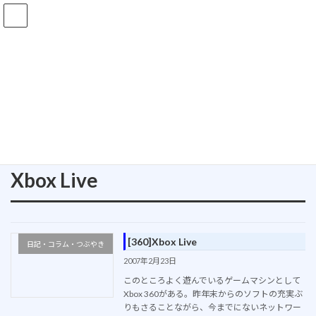
コ
ナ
ン
ビ
テ
ゲ
ン
ー
ツ
シ
ブログ
へ
ョ
ス
ン
キ
に
ッ
移
ホーム
ブログ
Xbox Live
プ
動
Xbox Live
[360]Xbox Live
日記・コラム・つぶやき
2007年2月23日
このところよく遊んでいるゲームマシンとして
Xbox 360がある。昨年末からのソフトの充実ぶ
りもさることながら、今までにないネットワー