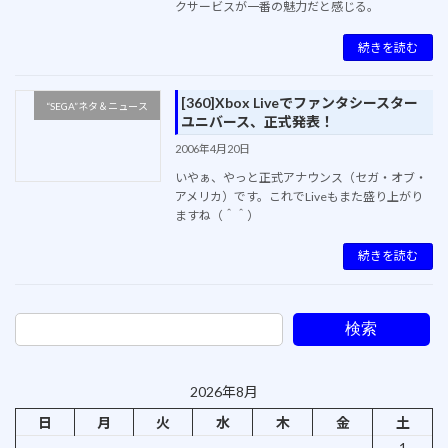
クサービスが一番の魅力だと感じる。
続きを読む
[360]Xbox Liveでファンタシースター
“SEGA”ネタ＆ニュース
ユニバース、正式発表！
2006年4月20日
いやぁ、やっと正式アナウンス（セガ・オブ・
アメリカ）です。これでLiveもまた盛り上がり
ますね（＾＾）
続きを読む
検索
2026年8月
日
月
火
水
木
金
土
1