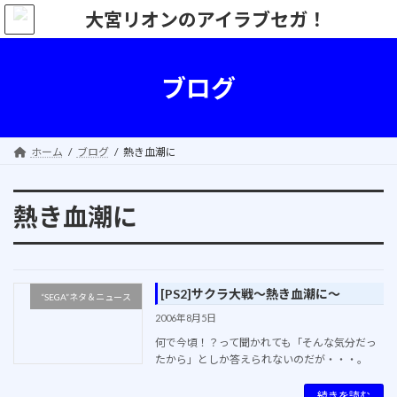
コ
ナ
ン
ビ
テ
ゲ
ン
ー
ツ
シ
ブログ
へ
ョ
ス
ン
キ
に
ッ
移
ホーム
ブログ
熱き血潮に
プ
動
熱き血潮に
[PS2]サクラ大戦～熱き血潮に～
“SEGA”ネタ＆ニュース
2006年8月5日
何で今頃！？って聞かれても「そんな気分だっ
たから」としか答えられないのだが・・・。
続きを読む