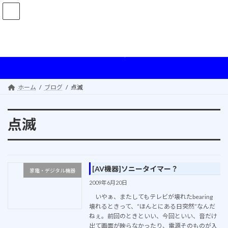
コ
ナ
ン
ビ
テ
ゲ
ン
ー
ツ
シ
ブログ
へ
ョ
ス
ン
キ
に
ッ
移
ホーム
ブログ
点滅
プ
動
点滅
[AV機器]ソニータイマー？
家電・デジタル機器
2009年6月20日
いやぁ、またしてもテレビが壊れたbearing
壊れるときって、“ほんとにある日突然”なんだ
ねぇ。前回のときといい、今回といい、音だけ
出て画面が映らなかったり、電源そのものが入