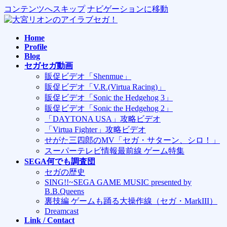
コンテンツへスキップ
ナビゲーションに移動
Home
Profile
Blog
セガセガ動画
販促ビデオ「Shenmue」
販促ビデオ「V.R.(Virtua Racing)」
販促ビデオ「Sonic the Hedgehog 3」
販促ビデオ「Sonic the Hedgehog 2」
「DAYTONA USA」攻略ビデオ
「Virtua Fighter」攻略ビデオ
せがた三四郎のMV「セガ・サターン、シロ！」
スーパーテレビ情報最前線 ゲーム特集
SEGA何でも調査団
セガの歴史
SING!!~SEGA GAME MUSIC presented by
B.B.Queens
裏技編 ゲームも踊る大操作線（セガ・MarkIII）
Dreamcast
Link / Contact