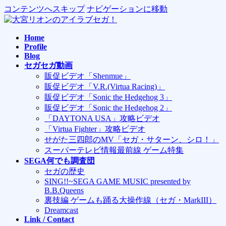
コンテンツへスキップ
ナビゲーションに移動
Home
Profile
Blog
セガセガ動画
販促ビデオ「Shenmue」
販促ビデオ「V.R.(Virtua Racing)」
販促ビデオ「Sonic the Hedgehog 3」
販促ビデオ「Sonic the Hedgehog 2」
「DAYTONA USA」攻略ビデオ
「Virtua Fighter」攻略ビデオ
せがた三四郎のMV「セガ・サターン、シロ！」
スーパーテレビ情報最前線 ゲーム特集
SEGA何でも調査団
セガの歴史
SING!!~SEGA GAME MUSIC presented by
B.B.Queens
裏技編 ゲームも踊る大操作線（セガ・MarkIII）
Dreamcast
Link / Contact