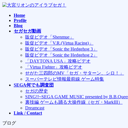
コ
ナ
ン
ビ
Home
テ
ゲ
Profile
ン
ー
Blog
ツ
シ
セガセガ動画
へ
ョ
販促ビデオ「Shenmue」
ス
ン
販促ビデオ「V.R.(Virtua Racing)」
キ
に
販促ビデオ「Sonic the Hedgehog 3」
ッ
移
販促ビデオ「Sonic the Hedgehog 2」
プ
動
「DAYTONA USA」攻略ビデオ
「Virtua Fighter」攻略ビデオ
せがた三四郎のMV「セガ・サターン、シロ！」
スーパーテレビ情報最前線 ゲーム特集
SEGA何でも調査団
セガの歴史
SING!!~SEGA GAME MUSIC presented by B.B.Quee
裏技編 ゲームも踊る大操作線（セガ・MarkIII）
Dreamcast
Link / Contact
ブログ