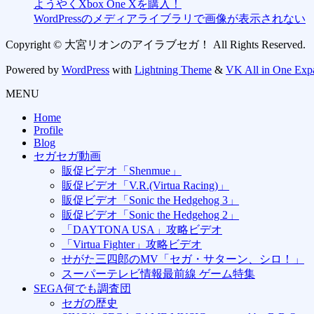
ようやくXbox One Xを購入！
WordPressのメディアライブラリで画像が表示されない
Copyright © 大宮リオンのアイラブセガ！ All Rights Reserved.
Powered by
WordPress
with
Lightning Theme
&
VK All in One Exp
MENU
Home
Profile
Blog
セガセガ動画
販促ビデオ「Shenmue」
販促ビデオ「V.R.(Virtua Racing)」
販促ビデオ「Sonic the Hedgehog 3」
販促ビデオ「Sonic the Hedgehog 2」
「DAYTONA USA」攻略ビデオ
「Virtua Fighter」攻略ビデオ
せがた三四郎のMV「セガ・サターン、シロ！」
スーパーテレビ情報最前線 ゲーム特集
SEGA何でも調査団
セガの歴史