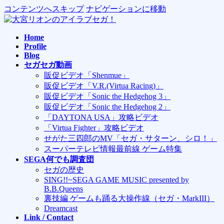
コンテンツへスキップ
ナビゲーションに移動
Home
Profile
Blog
セガセガ動画
販促ビデオ「Shenmue」
販促ビデオ「V.R.(Virtua Racing)」
販促ビデオ「Sonic the Hedgehog 3」
販促ビデオ「Sonic the Hedgehog 2」
「DAYTONA USA」攻略ビデオ
「Virtua Fighter」攻略ビデオ
せがた三四郎のMV「セガ・サターン、シロ！」
スーパーテレビ情報最前線 ゲーム特集
SEGA何でも調査団
セガの歴史
SING!!~SEGA GAME MUSIC presented by
B.B.Queens
裏技編 ゲームも踊る大操作線（セガ・MarkIII）
Dreamcast
Link / Contact