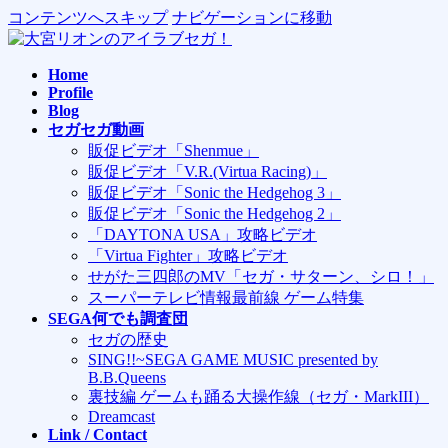
コンテンツへスキップ
ナビゲーションに移動
Home
Profile
Blog
セガセガ動画
販促ビデオ「Shenmue」
販促ビデオ「V.R.(Virtua Racing)」
販促ビデオ「Sonic the Hedgehog 3」
販促ビデオ「Sonic the Hedgehog 2」
「DAYTONA USA」攻略ビデオ
「Virtua Fighter」攻略ビデオ
せがた三四郎のMV「セガ・サターン、シロ！」
スーパーテレビ情報最前線 ゲーム特集
SEGA何でも調査団
セガの歴史
SING!!~SEGA GAME MUSIC presented by
B.B.Queens
裏技編 ゲームも踊る大操作線（セガ・MarkIII）
Dreamcast
Link / Contact