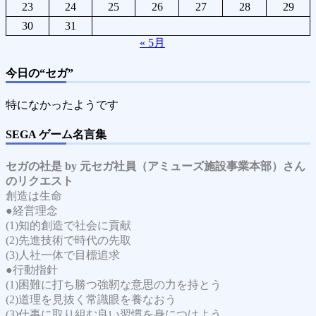
23
24
25
26
27
28
29
30
31
« 5月
今日の“セガ”
特になかったようです
SEGA ゲーム名言集
セガの社是 by 元セガ社員（アミューズ施設事業本部）さん
のリクエスト
創造は生命
●経営理念
(1)知的創造で社会に貢献
(2)先進技術で時代の先取
(3)人社一体で目標追求
●行動指針
(1)困難に打ち勝つ強靭な意思の力を持とう
(2)道理を見抜く常識眼を養なおう
(3)仕事に取り組む良い習慣を身につけよう