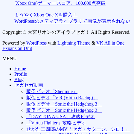
[Xbox One]ゲーマースコア、100,000点突破
ようやくXbox One Xを購入！
WordPressのメディアライブラリで画像が表示されない
Copyright © 大宮リオンのアイラブセガ！ All Rights Reserved.
Powered by
WordPress
with
Lightning Theme
&
VK All in One
Expansion Unit
MENU
Home
Profile
Blog
セガセガ動画
販促ビデオ「Shenmue」
販促ビデオ「V.R.(Virtua Racing)」
販促ビデオ「Sonic the Hedgehog 3」
販促ビデオ「Sonic the Hedgehog 2」
「DAYTONA USA」攻略ビデオ
「Virtua Fighter」攻略ビデオ
せがた三四郎のMV「セガ・サターン、シロ！」