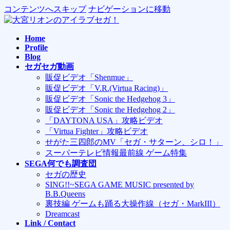
コンテンツへスキップ
ナビゲーションに移動
Home
Profile
Blog
セガセガ動画
販促ビデオ「Shenmue」
販促ビデオ「V.R.(Virtua Racing)」
販促ビデオ「Sonic the Hedgehog 3」
販促ビデオ「Sonic the Hedgehog 2」
「DAYTONA USA」攻略ビデオ
「Virtua Fighter」攻略ビデオ
せがた三四郎のMV「セガ・サターン、シロ！」
スーパーテレビ情報最前線 ゲーム特集
SEGA何でも調査団
セガの歴史
SING!!~SEGA GAME MUSIC presented by
B.B.Queens
裏技編 ゲームも踊る大操作線（セガ・MarkIII）
Dreamcast
Link / Contact