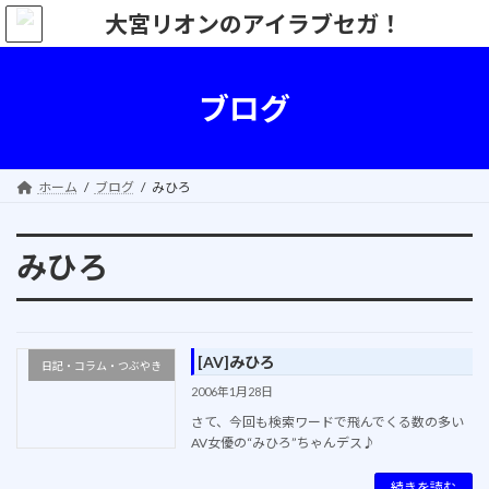
コ
ナ
ン
ビ
テ
ゲ
ン
ー
ツ
シ
ブログ
へ
ョ
ス
ン
キ
に
ッ
移
ホーム
ブログ
みひろ
プ
動
みひろ
[AV]みひろ
日記・コラム・つぶやき
2006年1月28日
さて、今回も検索ワードで飛んでくる数の多い
AV女優の“みひろ”ちゃんデス♪
続きを読む