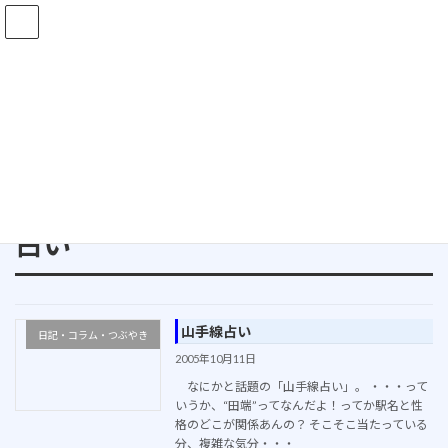
コ
ナ
ン
ビ
テ
ゲ
ン
ー
ツ
シ
ブログ
へ
ョ
ス
ン
キ
に
ッ
移
ホーム
ブログ
占い
プ
動
占い
山手線占い
日記・コラム・つぶやき
2005年10月11日
なにかと話題の「山手線占い」。 ・・・って
いうか、“田端”ってなんだよ！ってか駅名と性
格のどこが関係あんの？ そこそこ当たっている
分、複雑な気分・・・