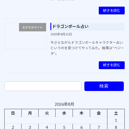
続きを読む
ドラゴンボール占い
おすすめサイト
2005年8月31日
今さらながらドラゴンボールキャラクター占い
というのを見つけてやってみた。結果は“ベジー
タ”。
続きを読む
検索
2026年8月
日
月
火
水
木
金
土
1
2
3
4
5
6
7
8