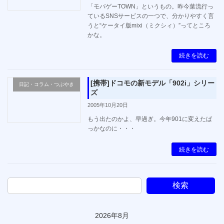
「モバゲーTOWN」というもの。昨今葉流行っ
ているSNSサービスの一つで、分かりやすく言
うと“ケータイ版mixi（ミクシィ）”ってところ
かな。
続きを読む
[携帯]ドコモの新モデル「902i」シリー
日記・コラム・つぶやき
ズ
2005年10月20日
もう出たのかよ、早過ぎ。今年901に変えたば
っかなのに・・・
続きを読む
検索
2026年8月