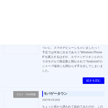
今どきの機種ってアプリを外部ストレージ（SD
カード）に入れられないのが多いこと…何のた
めの外部ストレージなのか。
続きを読む
docomo SH-06D NERV
携帯・デジカメ
2012年7月15日
ついに、スマホデビューしちゃいましたっ！
予定では年末に出るであろう“Windows Phone
8”を購入するはずが、エヴァンゲリオンとのコ
ラボモデルで限定数と聞かされて“Andoroid”の
シャープ端末にも関わらず手を出してしまいま
した。
続きを読む
モバゲータウン
ブログ・SNS関連
2007年3月29日
ちょっと前から誘われて始めてみたのが、この