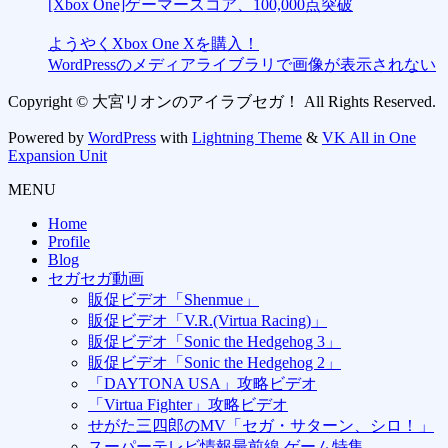
[Xbox One]ゲーマースコア、100,000点突破
ようやくXbox One Xを購入！
WordPressのメディアライブラリで画像が表示されない
Copyright © 大宮リオンのアイラブセガ！ All Rights Reserved.
Powered by
WordPress
with
Lightning Theme
&
VK All in One
Expansion Unit
MENU
Home
Profile
Blog
セガセガ動画
販促ビデオ「Shenmue」
販促ビデオ「V.R.(Virtua Racing)」
販促ビデオ「Sonic the Hedgehog 3」
販促ビデオ「Sonic the Hedgehog 2」
「DAYTONA USA」攻略ビデオ
「Virtua Fighter」攻略ビデオ
せがた三四郎のMV「セガ・サターン、シロ！」
スーパーテレビ情報最前線 ゲーム特集