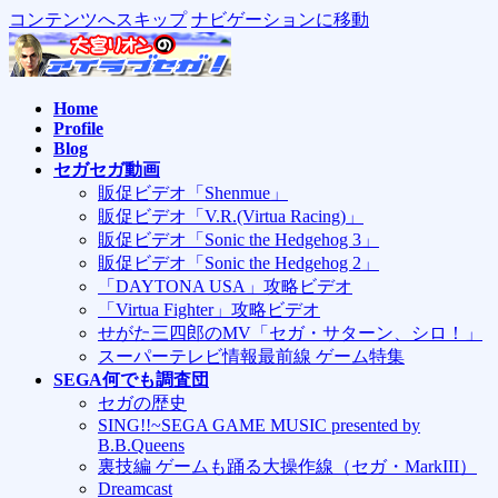
コンテンツへスキップ
ナビゲーションに移動
Home
Profile
Blog
セガセガ動画
販促ビデオ「Shenmue」
販促ビデオ「V.R.(Virtua Racing)」
販促ビデオ「Sonic the Hedgehog 3」
販促ビデオ「Sonic the Hedgehog 2」
「DAYTONA USA」攻略ビデオ
「Virtua Fighter」攻略ビデオ
せがた三四郎のMV「セガ・サターン、シロ！」
スーパーテレビ情報最前線 ゲーム特集
SEGA何でも調査団
セガの歴史
SING!!~SEGA GAME MUSIC presented by
B.B.Queens
裏技編 ゲームも踊る大操作線（セガ・MarkIII）
Dreamcast