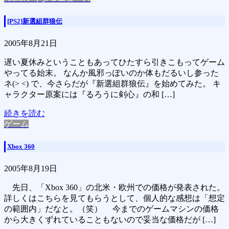
[PS2]新選組群狼伝
2005年8月21日
遅い夏休みということもあってひたすら引きこもってゲーム
やってる始末。 なんか風邪っぽいのか体もだるいし参った
ネ(> <) で、今さらだが『新選組群狼伝』を始めてみた。 キ
ャラクター原案には『るろうに剣心』の和 […]
続きを読む
ゲーム
Xbox 360
2005年8月19日
先日、「Xbox 360」の北米・欧州での価格が発表された。
詳しくはこちらを見てもらうとして、個人的な感想は「想定
の範囲内」だなと。（笑） 今までのゲームマシンの価格
から大きくずれていることもないので妥当な価格だが […]