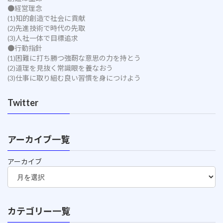
●経営理念
(1)知的創造で社会に貢献
(2)先進技術で時代の先取
(3)人社一体で目標追求
●行動指針
(1)困難に打ち勝つ強靭な意思の力を持とう
(2)道理を見抜く常識眼を養なおう
(3)仕事に取り組む良い習慣を身につけよう
Twitter
アーカイブ一覧
アーカイブ
カテゴリー一覧